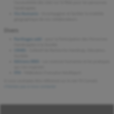
l'accessibilité des sites sur le Web pour les personnes
handicapées
Via Humanis
- Accompagner et faciliter la mobilité
géographique de vos collaborateurs.
Divers
Parthages asbl
- pour la Participation des Personnes
Handicapées à la Société.
CRHES
- Collectif de Recherche Handicap, Education,
Sociétés
Editions ERES
- Les sciences humaines et les pratiques
qui s'en inspirent
FFH
- Fédération Francaise Handisport
Si vous souhaitez être référencé sur le site TH Conseil,
n'hésitez pas à nous contacter