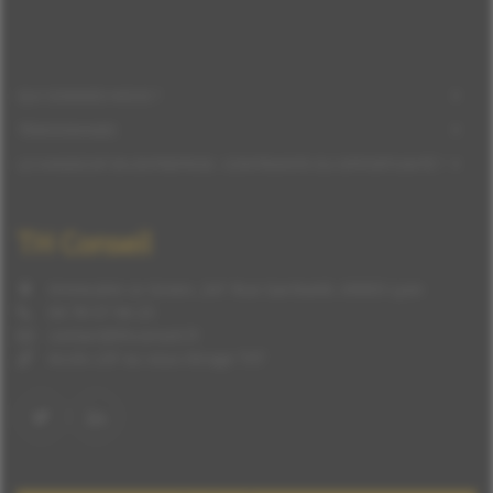
QUI SOMMES-NOUS ?
TÉMOIGNAGES
LE HANDICAP EN ENTREPRISE : CONTRAINTE OU OPPORTUNITÉ ?
TH Conseil
Immeuble Le Green, 241 Rue Garibaldi, 69003 Lyon
04 78 57 94 23
contact@thconseil.fr
Accès LSF ou sous-titrage TXT