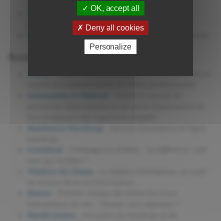
personnes handicapées visuelles
OK, accept all
Handipole
- Politiques d'emploi en faveur des
personnes handicapées.
Deny all cookies
INDEXA
- L'annuaire Internet des Sites Professionnels
Personalize
Accompagnements / Outils
Tadéo
- Tadeo, la communication entre entendants et
sourds ou malentendants en milieu professionnel
Autonomie et Habitat
- Insertion sociale de
personnes dépendantes ou en perte d'autonomie en
leur proposant des logements adaptés
Assistance Handicap
- Service d'assistance en ligne
handicap
Comideal
- Compagnons d'Idéal :
"La différence, c'est
vous qui la faites !"
Théâtre du Chaos
- Le théâtre d'entreprise, un outil
au service de la communication
Doona
- Premier moteur de recherche à but
humanitaire du net :
"Doonez sans dépenser !"
Handi-nuaire
- Annuaire du handicap et de