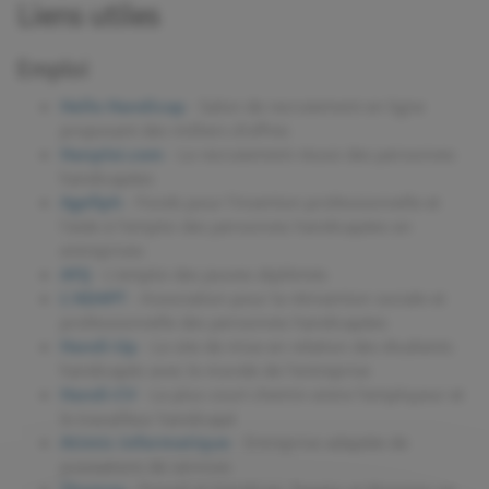
Liens utiles
Emploi
Hello Handicap
- Salon de recrutement en ligne
proposant des milliers d'offres
Hanploi.com
- Le recrutement réussi des personnes
handicapées
Agefiph
- Fonds pour l'insertion professionnelle et
l'aide à l'emploi des personnes handicapées en
entreprises
AFIJ
- L'emploi des jeunes diplômés
L'ADAPT
- Association pour la réinsertion sociale et
professionnelle des personnes handicapées
Handi-Up
- Le site de mise en relation des étudiants
handicapés avec le monde de l'entreprise
Handi-CV
- Le plus court chemin entre l'employeur et
le travailleur handicapé
Atimic informatique
- Entreprise adaptée de
prestations de services