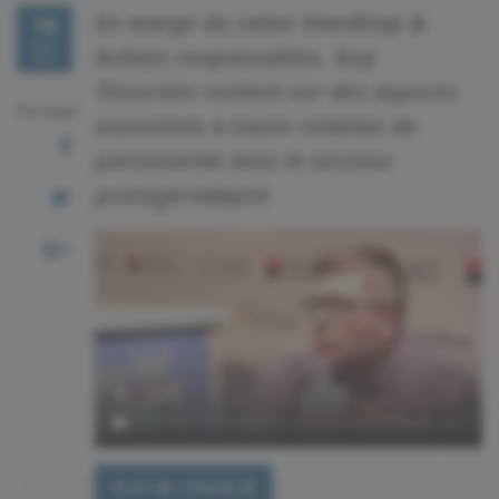
En marge du salon Handicap &
18
Mars
Achats responsables, Guy
2016
Tisserant revient sur des aspects
Partager
essentiels à toute relation de
partenariat avec le secteur
protégé/adapté
PLAY
/ PAUSE