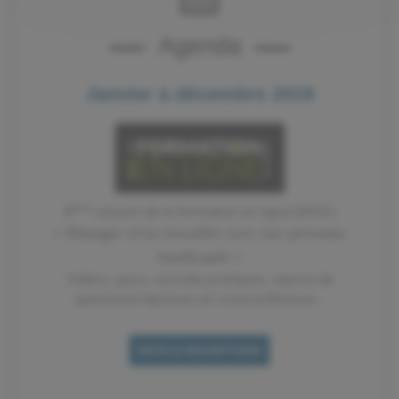
Agenda
Janvier à décembre 2019
ème
8
session de la formation en ligne (SPOC)
« Manager et/ou travailler avec une personne
handicapée »
Vidéos, quizz, activités pratiques, séance de
questions/réponses en visioconférence...
INFOS & INSCRIPTIONS