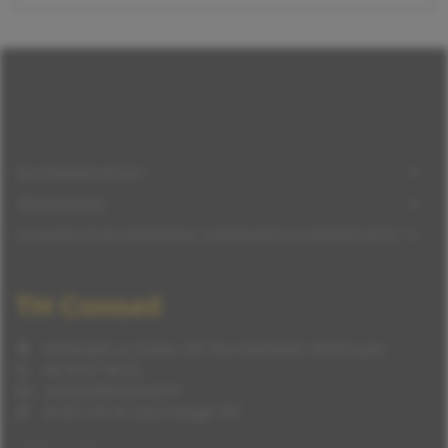
QUI SOMMES-NOUS ?
TÉMOIGNAGES
LE HANDICAP EN ENTREPRISE : CONTRAINTE OU OPPORTUNITÉ ?
TH Conseil
Immeuble Le Green, 241 Rue Garibaldi, 69003 Lyon
04 78 57 94 23
contact@thconseil.fr
Accès LSF ou sous-titrage TXT