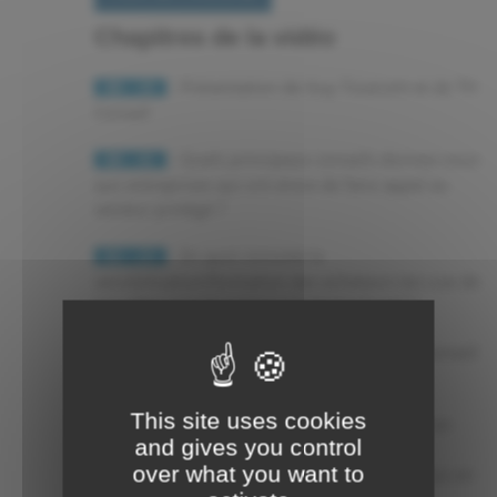
Chapitres de la vidéo
- Présentation de Guy Tisserant et de TH
00 : 19
Conseil
- Quels principaux conseils donnez-vous
00 : 41
aux entreprises qui ont envie de faire appel au
secteur protégé ?
- En quoi consiste la
02 : 23
sensibilisation/formation des acheteurs (en vue de
travailler avec le secteur protégé/adapté) ?
- Quelles sont les activités de TH Conseil
04 : 13
en tant que cabinet de recrutement ?
This site uses cookies
- Depuis la création de TH Conseil en
05 : 17
and gives you control
2004, vous avez vu le secteur se
over what you want to
professionnaliser, évoluer... Pouvez-vous nous en