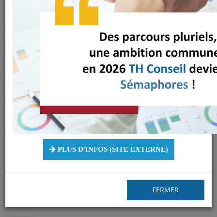
« Dénormaliser les
modes de
fonctionnement des
entreprises afin de
prendre en compte
les besoins
PLUS D'INFOS (SITE EXTERNE)
spécifiques des
personnes »
FERMER