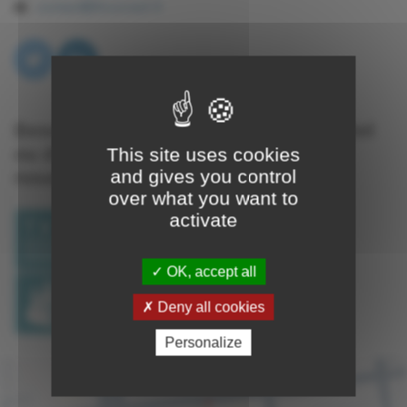
contact
thconseil.fr
Besoin d'un sous-titrage en temps réel
ou d'un visio-interprète en LSF pour
This site uses cookies
and gives you control
nous appeler ?
over what you want to
activate
OK, accept all
Deny all cookies
Personalize