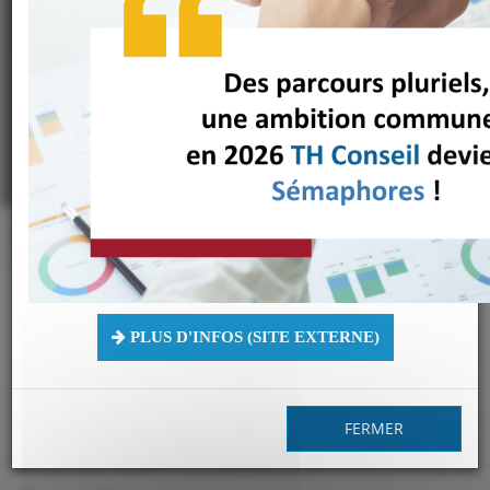
le temps de nous
connaître ?
Une question, une remarque, une suggestion, un
compliment ou pour toute demande de renseignement,
c'est ici que ça se passe !
Accueil
Contact
PLUS D'INFOS (SITE EXTERNE)
TH Conseil
Immeuble Le Green, 241 Rue Garibaldi
69003 Lyon
FERMER
04 78 57 94 23