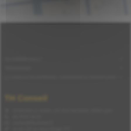
QUI SOMMES-NOUS ?
TÉMOIGNAGES
LE HANDICAP EN ENTREPRISE : CONTRAINTE OU OPPORTUNITÉ ?
TH Conseil
Immeuble Le Green, 241 Rue Garibaldi, 69003 Lyon
04 78 57 94 23
contact@thconseil.fr
Accès LSF ou sous-titrage TXT