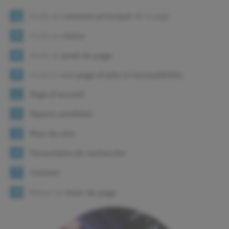
Accès au
contenu principal
de la page
S
Accès au
menu
M
Accès au
pied de page
B
Accès à cette
page d'aide à l'accessibilité
0
Page d'accueil
1
Espace candidat
2
Plan du site
3
Formulaire de recherche
4
Contact
7
Retour en
haut de page
9