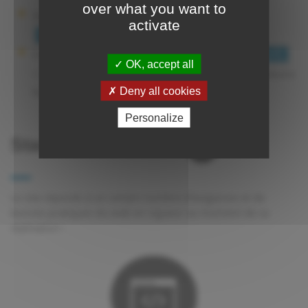
over what you want to
Sur la plupart des navigateurs :
+
Ctrl
activate
Molette de la souris
Firefox, Opéra, Chrome et Internet Explorer :
Ctrl
OK, accept all
+
pour agrandir ou
+
pour réduire
+
Ctrl
-
la taille
Deny all cookies
Personalize
Standards du web
Le site réponds à un certain nombre d'exigences et de
bonnes pratiques du web en vigueur au moment de sa
réalisation :