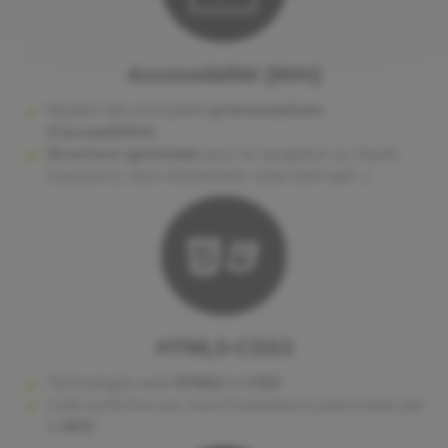
Accessibilité (WAI)
Respect des principales
préconisations
d'accessibilité
Structure optimisée
pour la navigation au clavier
(raccourcis, liens d'évitement, texte alternatif...)
HTML5-CSS3
Technologies web
HTML5
et
CSS3
Code conforme aux recommandations préconisées par
le
W3C