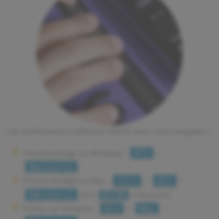
Les combinaisons à effectuer varient selon votre navigateur :
Chrome et Edge sur Windows :
+
Alt
Raccourci
Chrome et Edge sur Mac :
+
+
Ctrl
Alt
Raccourci
(puis
si nécessaire)
Entrée
Firefox sur Windows :
+
+
Alt
Maj