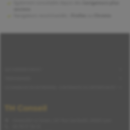
Également consultable depuis des
navigateurs plus
anciens
Navigateurs recommandés :
Firefox
ou
Chrome
QUI SOMMES-NOUS ?
TÉMOIGNAGES
LE HANDICAP EN ENTREPRISE : CONTRAINTE OU OPPORTUNITÉ ?
TH Conseil
Immeuble Le Green, 241 Rue Garibaldi, 69003 Lyon
04 78 57 94 23