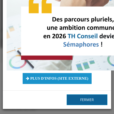
d'accessibilité
TH Conseil s'engage dans l'accessibilité web pour tous !
Indispensables pour permettre à certaines personnes de
consulter facilement le site, les bonnes pratiques et les
raccourcis clavier peuvent aussi offrir à chacun un confort
de navigation supplémentaire.
Essayez vous-même !
Accueil
Accessibilité
Mis à jour le : 24/04/2025
PLUS D'INFOS (SITE EXTERNE)
Raccourcis clavier
FERMER
Les raccourcis clavier suivant sont disponibles pour
l'ensemble du site :