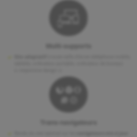
Multi-supports
Site adaptatif
à toute taille d'écran (téléphone mobile,
tablette, ordinateur portable, ordinateur de bureau)
(« responsive design »)
Trans-navigateurs
Rendu du site optimal sur les
navigateurs mis à jour