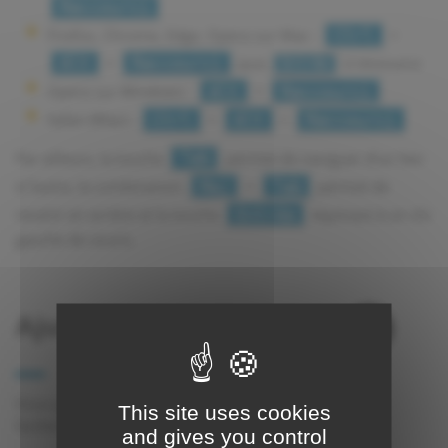
Raccourci
Firefox, Chrome, Edge, Opera sur Mac :
+
Ctrl
+
Alt
Raccourci
(puis
si nécessaire)
Entrée
Opera sur Windows :
+
Alt
Raccourci
Safari (Mac) :
+
+
Ctrl
Alt
Raccourci
Par ailleurs, la touche
permet de naviguer d'un lien
Tab
à l'autre, la combinaison
+
permet de
Maj
Tab
revenir en arrière et la touche
équivaut à un clic
Entrée
gauche de souris.
Ajuster la taille du texte
Vous pouvez modifier l'affichage de la taille du texte
This site uses cookies
facilement. La méthode varie selon votre navigateur :
and gives you control