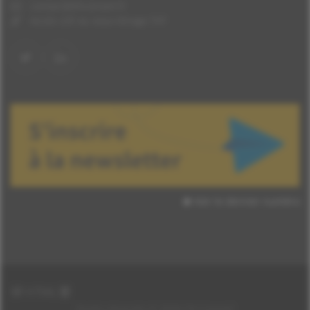
contact@thconseil.fr
Accès LSF ou sous-titrage TXT
Voir le dernier numéro
HTML
Droits réservés © 2026 TH Conseil