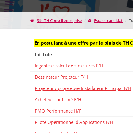
Site TH Conseil entreprise
Espace candidat
To
En postulant à une offre par le biais de TH 
Intitulé
Ingenieur calcul de structures F/H
Dessinateur Projeteur F/H
Projeteur / projeteuse Installateur Principal F/H
Acheteur confirmé F/H
PMO Performance H/F
Pilote Opérationnel d'Applications F/H