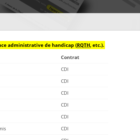
ance administrative de handicap (
RQTH
, etc.).
Contrat
CDI
CDI
CDI
CDI
CDI
nis
CDI