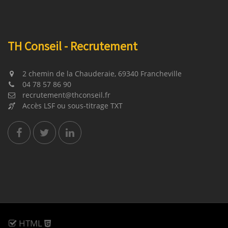
TH Conseil - Recrutement
2 chemin de la Chauderaie, 69340 Francheville
04 78 57 86 90
recrutement@thconseil.fr
Accès LSF ou sous-titrage TXT
Retour
haut
de
page
Retour
HTML
au